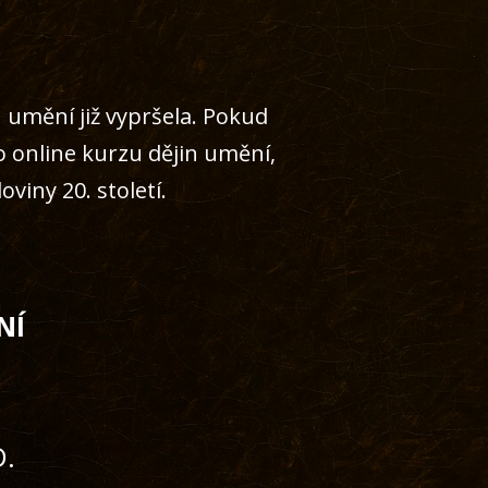
 umění již vypršela. Pokud
o online kurzu dějin umění,
viny 20. století.
NÍ
D.