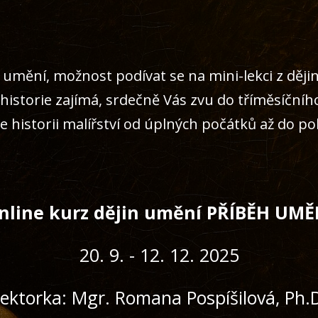
 umění, možnost podívat se na mini-lekci z dějin
historie zajímá, srdečně Vás zvu do tříměsíčníh
historii malířství od úplných počátků až do polo
nline kurz dějin umění PŘÍBĚH UMĚ
20. 9. - 12. 12. 2025
ektorka: Mgr. Romana Pospíšilová, Ph.