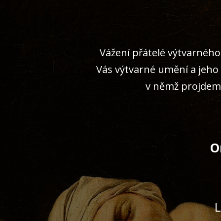
Vážení přátelé výtvarného
Vás výtvarné umění a jeho 
v němž projdeme 
O
L