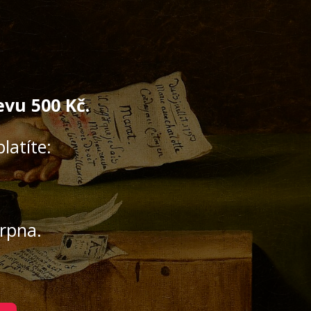
evu 500 Kč.
latíte:
srpna.