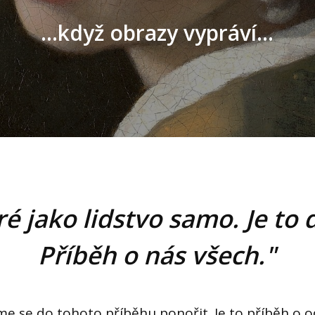
...když obrazy vypráví...
é jako lidstvo samo. Je to 
Příběh o nás všech."
e se do tohoto příběhu ponořit. Je to příběh o 