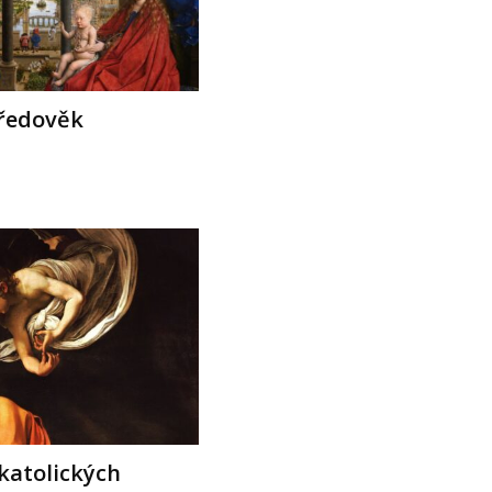
tředověk
 katolických