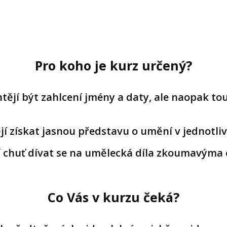
Pro koho je kurz určený?
htějí být zahlcení jmény a daty, ale naopak t
ějí získat jasnou představu o umění v jednotli
jí chuť dívat se na umělecká díla zkoumavýma
Co Vás v kurzu čeká?