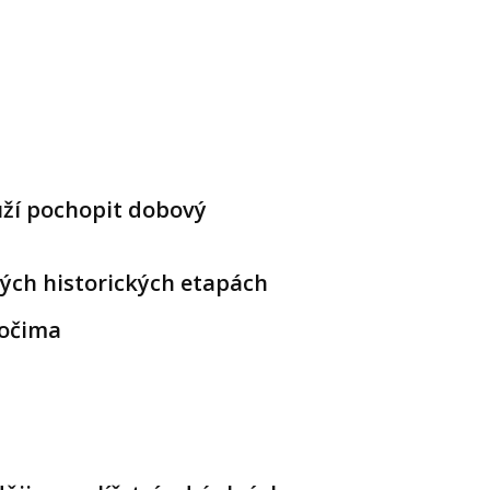
ouží pochopit dobový
vých historických etapách
 očima