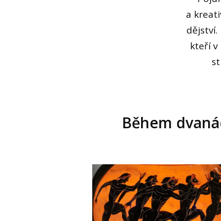
a kreat
dějství
kteří v
st
Během dvanáct