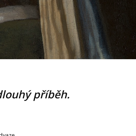
dlouhý příběh.
odvaze