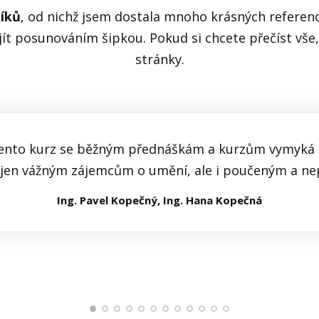
níků
, od nichž jsem dostala mnoho krásných referen
ojít posunováním šipkou. Pokud si chcete přečíst vše
stránky.
ento kurz se běžným přednáškám a kurzům vymyká a 
jen vážným zájemcům o umění, ale i poučeným a ne
Petr Jandáček
umělecký rytec
Ing. Pavel Kopečný, Ing. Hana Kopečná
Mgr. et MgA. Jana Šindelová, Ph.D.
BcA. et Bc. Martina Klaková
Mgr. Petra Polívková
Marcela Ševcovová
Alena Bartovská
Dáša Zbořilová
Eva Urbánková
vizuální umělkyně, teoretička umění a kurátorka
učitelka ZUŠ Pohořelice
pedagog volného času
DDM Ulita Broumov
učitelka na ZUŠ
Alena Kopecká
učitelka výtvarné výchovy a dějin umění na gymnáziu
PhDr. Šárka Hampeisová (Trojanová)
Mgr. Viktor Kořístka
středoškolský učitel