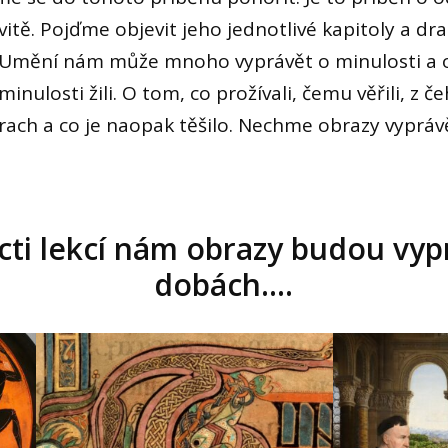
ivitě. Pojďme objevit jeho jednotlivé kapitoly a dr
. Umění nám může mnoho vyprávět o minulosti a o
 minulosti žili. O tom, co prožívali, čemu věřili, z č
rach a co je naopak těšilo. Nechme obrazy vypráv
i lekcí nám obrazy budou vypr
dobách....