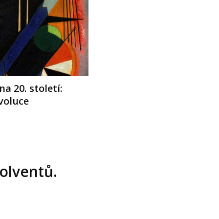
na 20. století:
voluce
olventů.