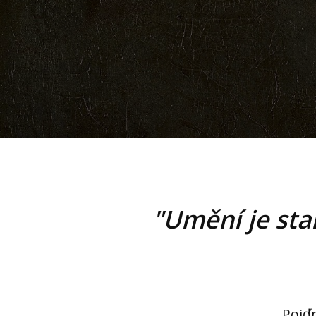
"Umění je star
Pojďm