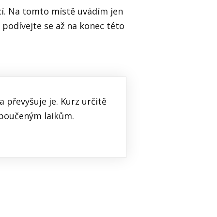
cí. Na tomto místě uvádím jen
, podívejte se až na konec této
převyšuje je. Kurz určitě
poučeným laikům.