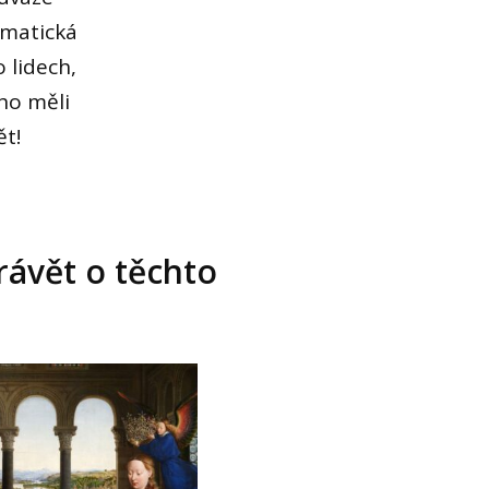
amatická
 lidech,
eho měli
ět!
ávět o těchto