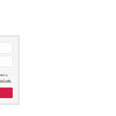
ekcí a
dajů
zde.