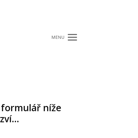
MENU
 formulář níže
ví...