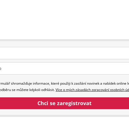
rmulář shromažďuje informace, které použiji k zasílání novinek a nabídek online l
 odběru se můžete kdykoli odhlásit.
Více o mých zásadách zpracování osobních ú
Chci se zaregistrovat